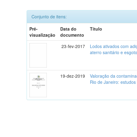
Conjunto de itens:
Pré-
Data do
Título
visualização
documento
23-fev-2017
Lodos ativados com adiç
aterro sanitário e esgot
19-dez-2019
Valoração da contamina
Rio de Janeiro: estudo