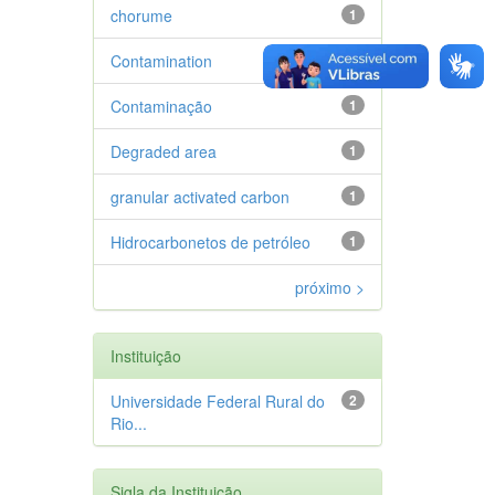
chorume
1
Contamination
1
Contaminação
1
Degraded area
1
granular activated carbon
1
Hidrocarbonetos de petróleo
1
próximo >
Instituição
Universidade Federal Rural do
2
Rio...
Sigla da Instituição