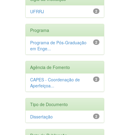
UFRRJ
2
Programa
Programa de Pós-Graduação
2
em Enge...
Agência de Fomento
CAPES - Coordenação de
2
Aperfeiçoa...
Tipo de Documento
Dissertação
2