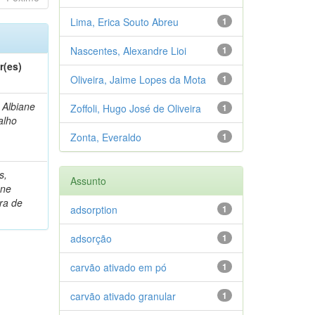
Lima, Erica Souto Abreu
1
Nascentes, Alexandre Lioi
1
r(es)
Oliveira, Jaime Lopes da Mota
1
 Albiane
Zoffoli, Hugo José de Oliveira
1
alho
Zonta, Everaldo
1
s,
Assunto
ne
ra de
adsorption
1
adsorção
1
carvão ativado em pó
1
carvão ativado granular
1