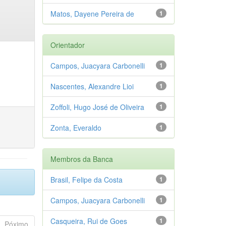
Matos, Dayene Pereira de
1
Orientador
Campos, Juacyara Carbonelli
1
Nascentes, Alexandre Lioi
1
Zoffoli, Hugo José de Oliveira
1
Zonta, Everaldo
1
Membros da Banca
Brasil, Felipe da Costa
1
Campos, Juacyara Carbonelli
1
Casqueira, Rui de Goes
1
Póximo