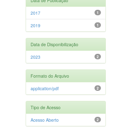
Data de Publicação
2017
1
2019
1
Data de Disponibilização
2023
2
Formato do Arquivo
application/pdf
2
Tipo de Acesso
Acesso Aberto
2