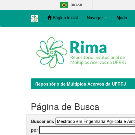
Skip
BRASIL
navigation
Página inicial
Navegar
Ajuda
Repositório de Múltiplos Acervos da UFRRJ
Página de Busca
Buscar em:
por