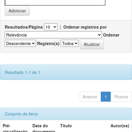
Resultados/Página
|
Ordenar registros por
Ordenar
Registro(s)
Resultado 1-1 de 1.
Anterior
1
Póximo
Conjunto de itens:
Pré-
Data do
Título
Autor(es)
visualização
documento