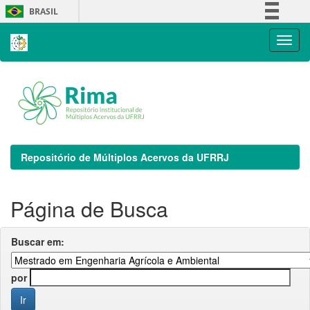
Skip
BRASIL
navigation
Simplifique!
Comunica BR
Participe
Acesso à informação
Legislação
Canais
Repositório de Múltiplos Acervos da UFRRJ
Página de Busca
Buscar em:
por