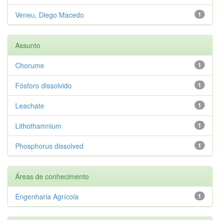
Veneu, Diego Macedo
1
Assunto
Chorume
1
Fósforo dissolvido
1
Leachate
1
Lithothamnium
1
Phosphorus dissolved
1
Áreas de conhecimento
Engenharia Agrícola
1