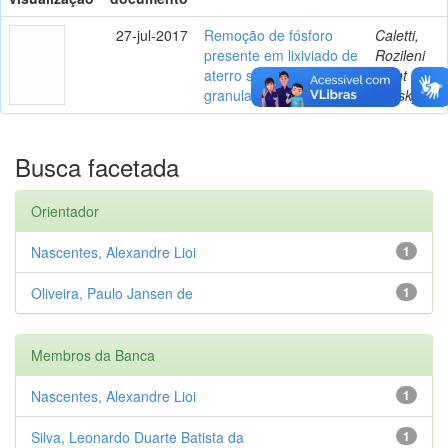
27-jul-2017
Remoção de fósforo
Caletti,
presente em lixiviado de
Rozileni
aterro sanitário por
Piont
granulados bioclásticos
Kovsky
Busca facetada
Orientador
Nascentes, Alexandre Lioi
1
Oliveira, Paulo Jansen de
1
Membros da Banca
Nascentes, Alexandre Lioi
1
Silva, Leonardo Duarte Batista da
1