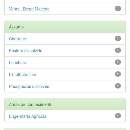
Veneu, Diego Macedo
1
Assunto
Chorume
1
Fósforo dissolvido
1
Leachate
1
Lithothamnium
1
Phosphorus dissolved
1
Áreas de conhecimento
Engenharia Agrícola
1