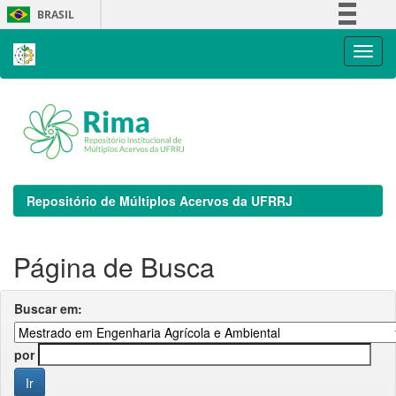
Skip
BRASIL
navigation
Simplifique!
Comunica BR
Participe
Acesso à informação
Legislação
Canais
Repositório de Múltiplos Acervos da UFRRJ
Página de Busca
Buscar em:
por