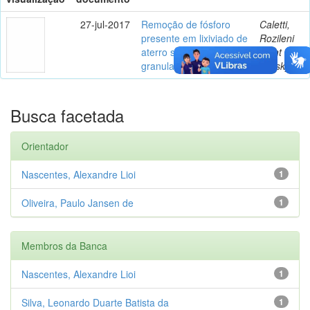
27-jul-2017
Remoção de fósforo
Caletti,
presente em lixiviado de
Rozileni
aterro sanitário por
Piont
granulados bioclásticos
Kovsky
Busca facetada
Orientador
Nascentes, Alexandre Lioi
1
Oliveira, Paulo Jansen de
1
Membros da Banca
Nascentes, Alexandre Lioi
1
Silva, Leonardo Duarte Batista da
1