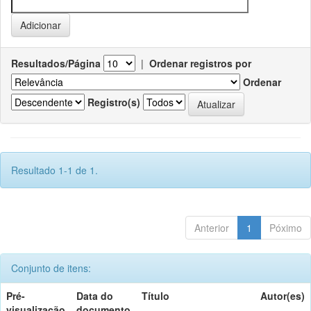
Resultados/Página
|
Ordenar registros por
Ordenar
Registro(s)
Resultado 1-1 de 1.
Anterior
1
Póximo
Conjunto de itens:
Pré-
Data do
Título
Autor(es)
visualização
documento