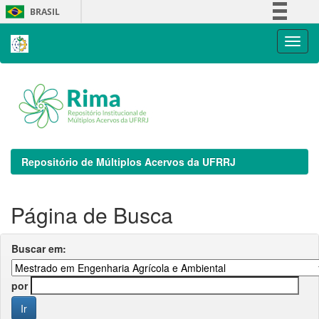
Skip
BRASIL
navigation
Simplifique!
Comunica BR
Participe
Acesso à informação
Legislação
Canais
Repositório de Múltiplos Acervos da UFRRJ
Página de Busca
Buscar em:
por