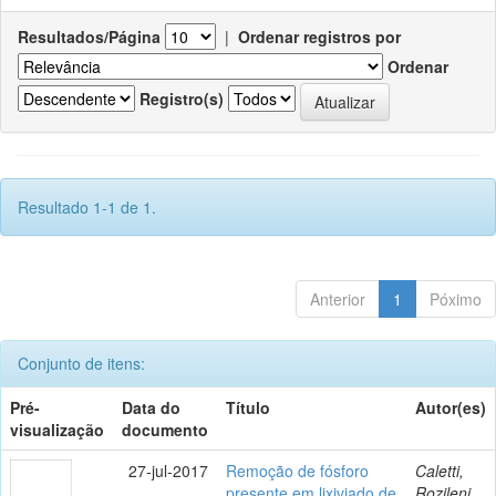
Resultados/Página
|
Ordenar registros por
Ordenar
Registro(s)
Resultado 1-1 de 1.
Anterior
1
Póximo
Conjunto de itens:
Pré-
Data do
Título
Autor(es)
visualização
documento
27-jul-2017
Remoção de fósforo
Caletti,
presente em lixiviado de
Rozileni