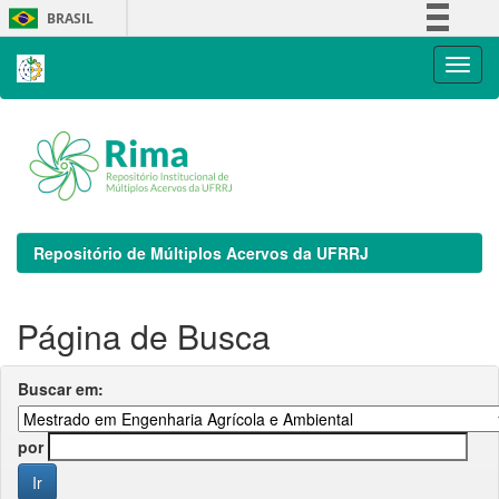
Skip
BRASIL
navigation
Simplifique!
Comunica BR
Participe
Acesso à informação
Legislação
Canais
Repositório de Múltiplos Acervos da UFRRJ
Página de Busca
Buscar em:
por