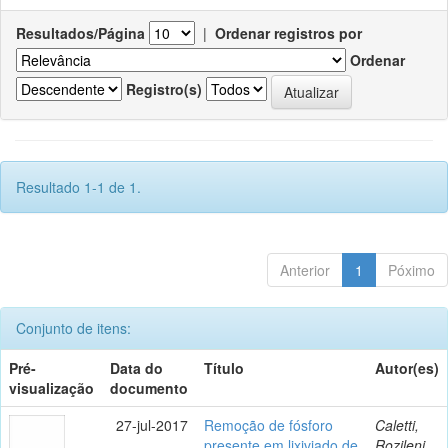
Resultados/Página
|
Ordenar registros por
Ordenar
Registro(s)
Resultado 1-1 de 1.
Anterior
1
Póximo
Conjunto de itens:
Pré-
Data do
Título
Autor(es)
visualização
documento
27-jul-2017
Remoção de fósforo
Caletti,
presente em lixiviado de
Rozileni