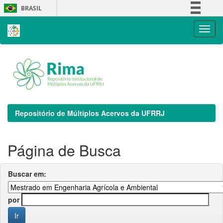
Skip
BRASIL
navigation
Simplifique!
Comunica BR
Participe
Acesso à informação
Legislação
Canais
Repositório de Múltiplos Acervos da UFRRJ
Página de Busca
Buscar em:
por