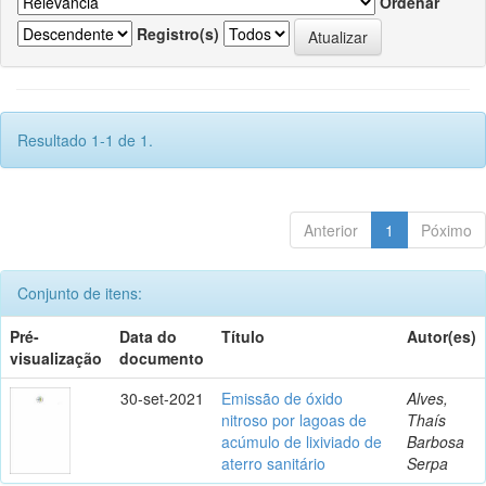
Ordenar
Registro(s)
Resultado 1-1 de 1.
Anterior
1
Póximo
Conjunto de itens:
Pré-
Data do
Título
Autor(es)
visualização
documento
30-set-2021
Emissão de óxido
Alves,
nitroso por lagoas de
Thaís
acúmulo de lixiviado de
Barbosa
aterro sanitário
Serpa