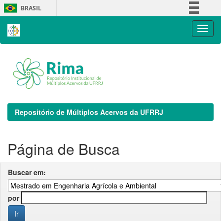
Skip
BRASIL
navigation
Simplifique!
Comunica BR
Participe
Acesso à informação
Legislação
Canais
Repositório de Múltiplos Acervos da UFRRJ
Página de Busca
Buscar em:
por