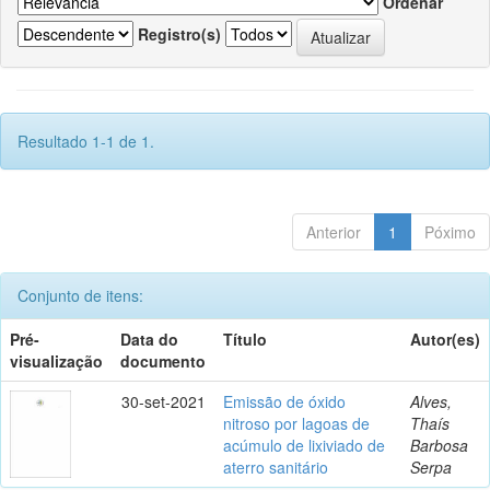
Ordenar
Registro(s)
Resultado 1-1 de 1.
Anterior
1
Póximo
Conjunto de itens:
Pré-
Data do
Título
Autor(es)
visualização
documento
30-set-2021
Emissão de óxido
Alves,
nitroso por lagoas de
Thaís
acúmulo de lixiviado de
Barbosa
aterro sanitário
Serpa