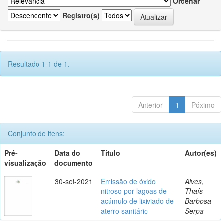
Ordenar
Registro(s)
Resultado 1-1 de 1.
Anterior
1
Póximo
Conjunto de itens:
Pré-
Data do
Título
Autor(es)
visualização
documento
30-set-2021
Emissão de óxido
Alves,
nitroso por lagoas de
Thaís
acúmulo de lixiviado de
Barbosa
aterro sanitário
Serpa