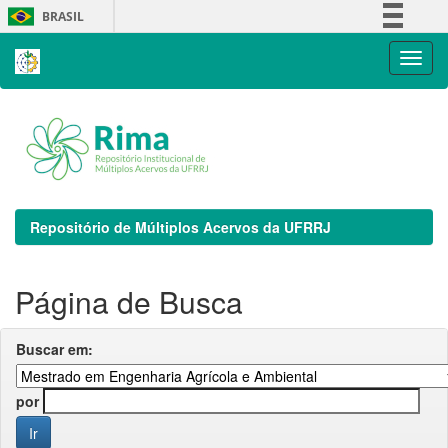
Skip
BRASIL
navigation
Simplifique!
Comunica BR
Participe
Acesso à informação
Legislação
Canais
Repositório de Múltiplos Acervos da UFRRJ
Página de Busca
Buscar em:
por