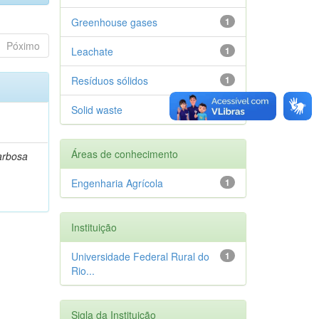
Greenhouse gases
1
Póximo
Leachate
1
Resíduos sólidos
1
Solid waste
1
Áreas de conhecimento
arbosa
Engenharia Agrícola
1
Instituição
Universidade Federal Rural do
1
Rio...
Sigla da Instituição