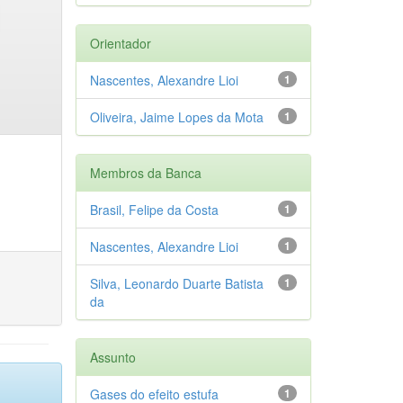
Orientador
Nascentes, Alexandre Lioi
1
Oliveira, Jaime Lopes da Mota
1
Membros da Banca
Brasil, Felipe da Costa
1
Nascentes, Alexandre Lioi
1
Silva, Leonardo Duarte Batista
1
da
Assunto
Gases do efeito estufa
1