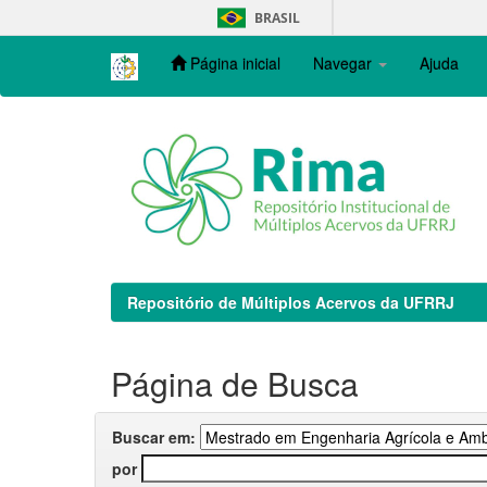
Skip
BRASIL
navigation
Página inicial
Navegar
Ajuda
Repositório de Múltiplos Acervos da UFRRJ
Página de Busca
Buscar em:
por