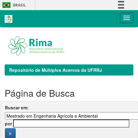
Skip
BRASIL
navigation
Simplifique!
Comunica BR
Participe
Acesso à informação
Legislação
Canais
Repositório de Múltiplos Acervos da UFRRJ
Página de Busca
Buscar em:
por