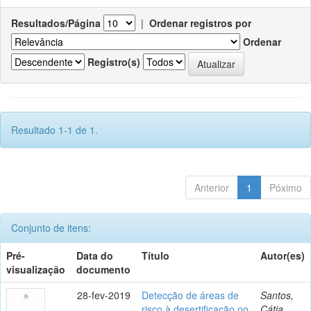
Resultados/Página
|
Ordenar registros por
Ordenar
Registro(s)
Resultado 1-1 de 1.
Anterior
1
Póximo
Conjunto de itens:
Pré-
Data do
Título
Autor(es)
visualização
documento
28-fev-2019
Detecção de áreas de
Santos,
risco à desertificação no
Cátia