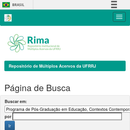
Skip
BRASIL
navigation
Simplifique!
Comunica BR
Participe
Acesso à informação
Legislação
Canais
Repositório de Múltiplos Acervos da UFRRJ
Página de Busca
Buscar em:
por