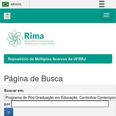
Skip
BRASIL
navigation
Simplifique!
Comunica BR
Participe
Acesso à informação
Legislação
Canais
Repositório de Múltiplos Acervos da UFRRJ
Página de Busca
Buscar em:
por