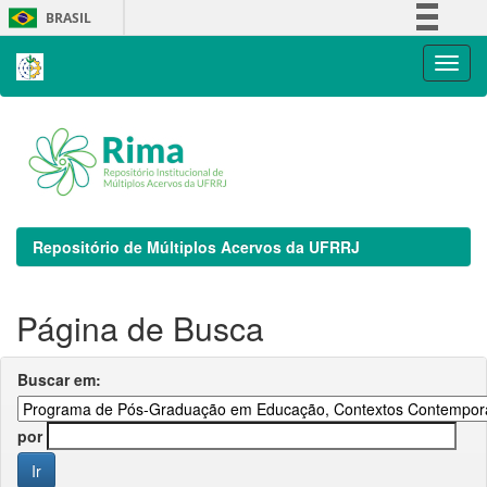
Skip
BRASIL
navigation
Simplifique!
Comunica BR
Participe
Acesso à informação
Legislação
Canais
Repositório de Múltiplos Acervos da UFRRJ
Página de Busca
Buscar em:
por