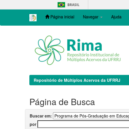
Skip
BRASIL
navigation
Página inicial
Navegar
Ajuda
Repositório de Múltiplos Acervos da UFRRJ
Página de Busca
Buscar em:
por