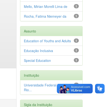
Mello, Mirian Morelli Lima de
1
Rocha, Fatima Niemeyer da
1
Assunto
Education of Youths and Adults
1
Educação Inclusiva
1
Special Education
1
Instituição
Universidade Federal Rural do
1
Rio...
Sigla da Instituição