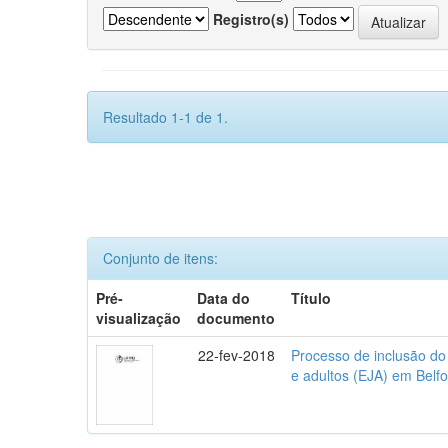
Registro(s)
Resultado 1-1 de 1.
Conjunto de itens:
Pré-
Data do
Título
visualização
documento
22-fev-2018
Processo de inclusão do
e adultos (EJA) em Belfo