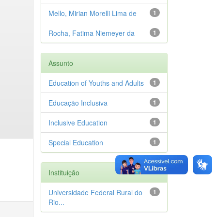
Mello, Mirian Morelli Lima de
1
Rocha, Fatima Niemeyer da
1
Assunto
Education of Youths and Adults
1
Educação Inclusiva
1
Inclusive Education
1
Special Education
1
Instituição
Universidade Federal Rural do
1
Rio...