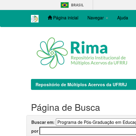
Skip
BRASIL
navigation
Página inicial
Navegar
Ajuda
Repositório de Múltiplos Acervos da UFRRJ
Página de Busca
Buscar em:
por