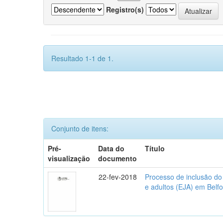
Registro(s)
Resultado 1-1 de 1.
Conjunto de itens:
Pré-
Data do
Título
visualização
documento
22-fev-2018
Processo de inclusão do
e adultos (EJA) em Belfo