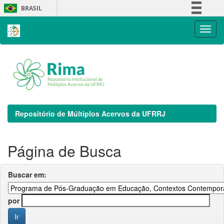
Skip
BRASIL
navigation
Simplifique!
Comunica BR
Participe
Acesso à informação
Legislação
Canais
Repositório de Múltiplos Acervos da UFRRJ
Página de Busca
Buscar em:
por