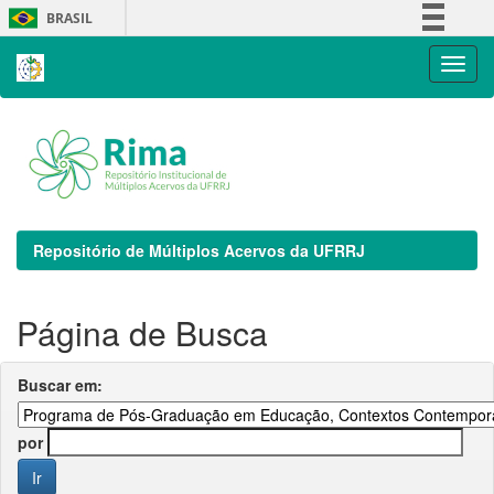
Skip
BRASIL
navigation
Simplifique!
Comunica BR
Participe
Acesso à informação
Legislação
Canais
Repositório de Múltiplos Acervos da UFRRJ
Página de Busca
Buscar em:
por