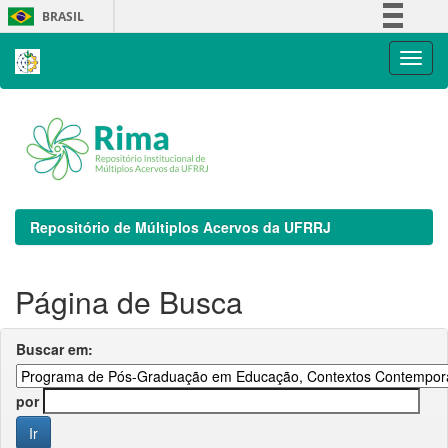
Skip
BRASIL
navigation
Simplifique!
Comunica BR
Participe
Acesso à informação
Legislação
Canais
Repositório de Múltiplos Acervos da UFRRJ
Página de Busca
Buscar em:
por