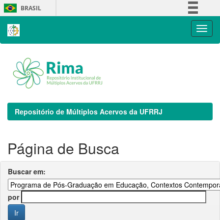
Skip
BRASIL
navigation
Simplifique!
Comunica BR
Participe
Acesso à informação
Legislação
Canais
Repositório de Múltiplos Acervos da UFRRJ
Página de Busca
Buscar em:
por