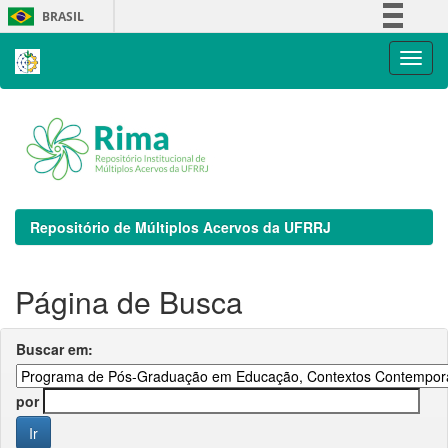
Skip
BRASIL
navigation
Simplifique!
Comunica BR
Participe
Acesso à informação
Legislação
Canais
Repositório de Múltiplos Acervos da UFRRJ
Página de Busca
Buscar em:
por