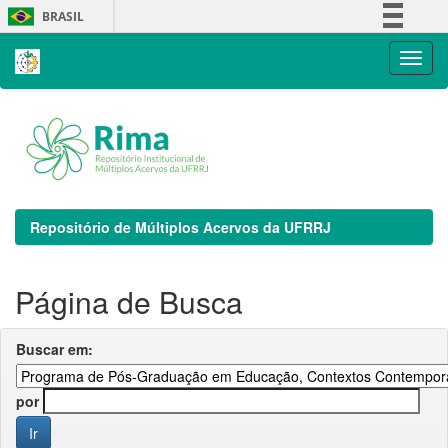
Skip
BRASIL
navigation
Simplifique!
Comunica BR
Participe
Acesso à informação
Legislação
Canais
Repositório de Múltiplos Acervos da UFRRJ
Página de Busca
Buscar em:
por