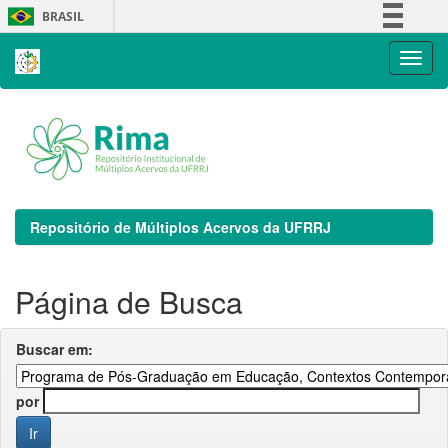
Skip
BRASIL
navigation
Simplifique!
Comunica BR
Participe
Acesso à informação
Legislação
Canais
Repositório de Múltiplos Acervos da UFRRJ
Página de Busca
Buscar em:
por