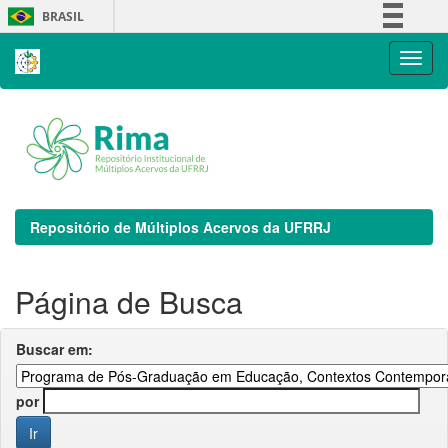
Skip
BRASIL
navigation
Simplifique!
Comunica BR
Participe
Acesso à informação
Legislação
Canais
Repositório de Múltiplos Acervos da UFRRJ
Página de Busca
Buscar em:
por