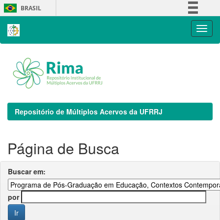
Skip
BRASIL
navigation
Simplifique!
Comunica BR
Participe
Acesso à informação
Legislação
Canais
Repositório de Múltiplos Acervos da UFRRJ
Página de Busca
Buscar em:
por