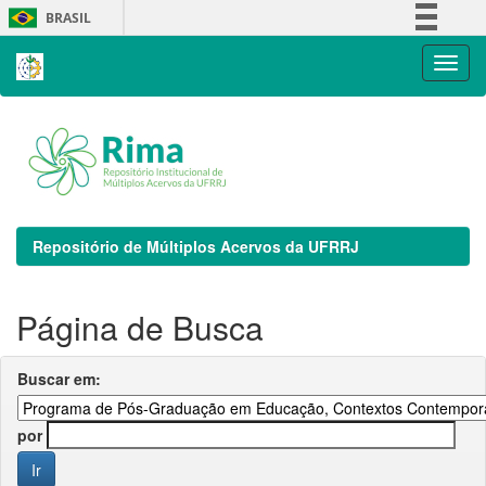
Skip
BRASIL
navigation
Simplifique!
Comunica BR
Participe
Acesso à informação
Legislação
Canais
Repositório de Múltiplos Acervos da UFRRJ
Página de Busca
Buscar em:
por