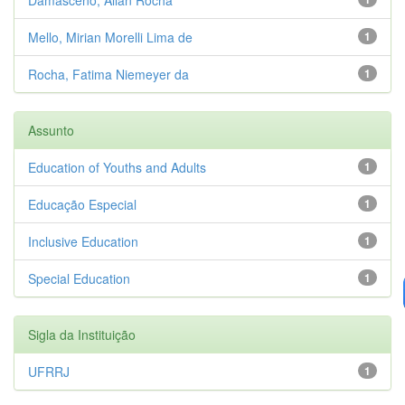
Mello, Mirian Morelli Lima de
1
Rocha, Fatima Niemeyer da
1
Assunto
Education of Youths and Adults
1
Educação Especial
1
Inclusive Education
1
Special Education
1
Sigla da Instituição
UFRRJ
1