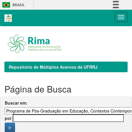
Skip
BRASIL
navigation
Simplifique!
Comunica BR
Participe
Acesso à informação
Legislação
Canais
Repositório de Múltiplos Acervos da UFRRJ
Página de Busca
Buscar em:
por