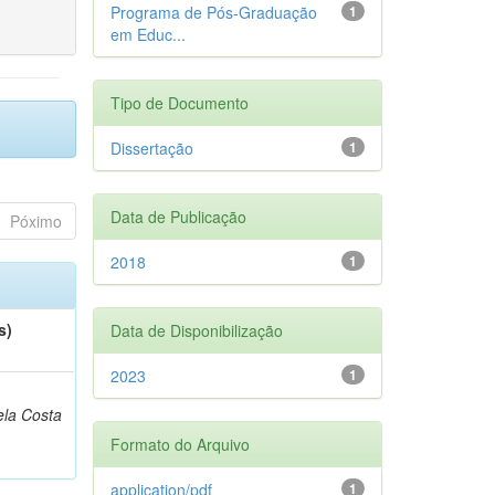
Programa de Pós-Graduação
1
em Educ...
Tipo de Documento
Dissertação
1
Data de Publicação
Póximo
2018
1
s)
Data de Disponibilização
2023
1
la Costa
Formato do Arquivo
application/pdf
1