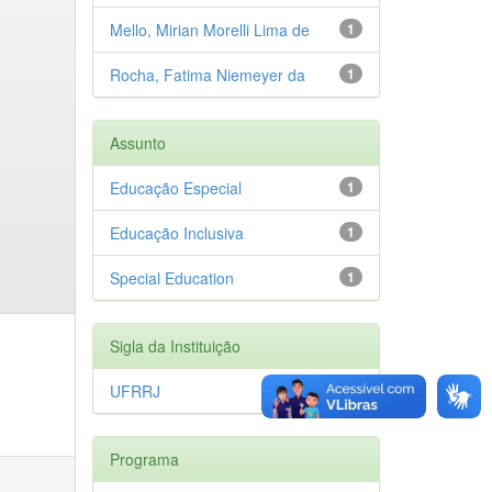
Mello, Mirian Morelli Lima de
1
Rocha, Fatima Niemeyer da
1
Assunto
Educação Especial
1
Educação Inclusiva
1
Special Education
1
Sigla da Instituição
UFRRJ
1
Programa