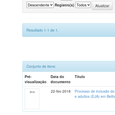
Registro(s)
Resultado 1-1 de 1.
Conjunto de itens:
Pré-
Data do
Título
visualização
documento
22-fev-2018
Processo de inclusão do
e adultos (EJA) em Belfo