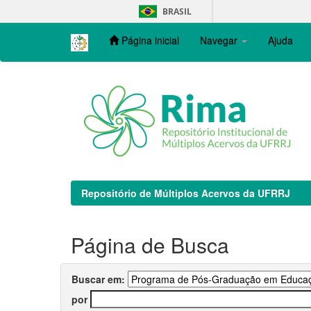
Skip
BRASIL
navigation
Página inicial
Navegar
Ajuda
Repositório de Múltiplos Acervos da UFRRJ
Página de Busca
Buscar em:
por