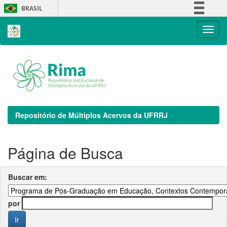
Skip
BRASIL
navigation
Simplifique!
Comunica BR
Participe
Acesso à informação
Legislação
Canais
Repositório de Múltiplos Acervos da UFRRJ
Página de Busca
Buscar em:
por