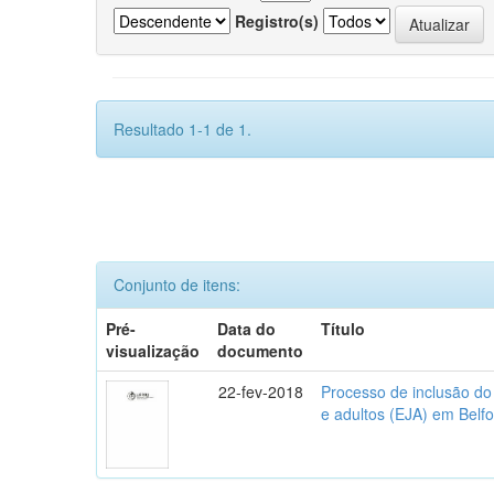
Registro(s)
Resultado 1-1 de 1.
Conjunto de itens:
Pré-
Data do
Título
visualização
documento
22-fev-2018
Processo de inclusão do
e adultos (EJA) em Belfo