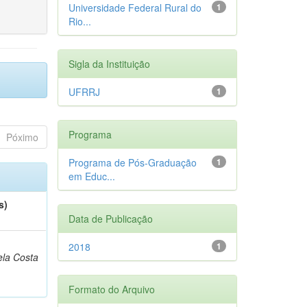
Universidade Federal Rural do
1
Rio...
Sigla da Instituição
UFRRJ
1
Programa
Póximo
Programa de Pós-Graduação
1
em Educ...
s)
Data de Publicação
2018
1
la Costa
Formato do Arquivo