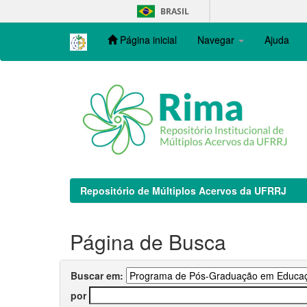
Skip
BRASIL
navigation
Página inicial
Navegar
Ajuda
Repositório de Múltiplos Acervos da UFRRJ
Página de Busca
Buscar em:
por