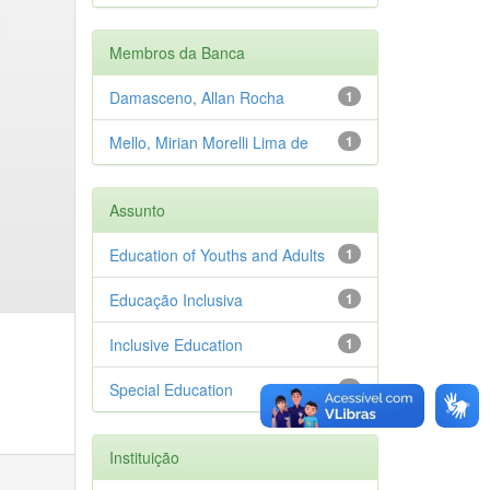
Membros da Banca
Damasceno, Allan Rocha
1
Mello, Mirian Morelli Lima de
1
Assunto
Education of Youths and Adults
1
Educação Inclusiva
1
Inclusive Education
1
Special Education
1
Instituição