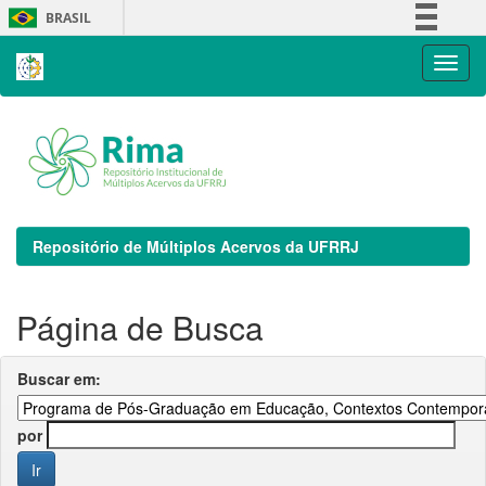
Skip
BRASIL
navigation
Simplifique!
Comunica BR
Participe
Acesso à informação
Legislação
Canais
Repositório de Múltiplos Acervos da UFRRJ
Página de Busca
Buscar em:
por