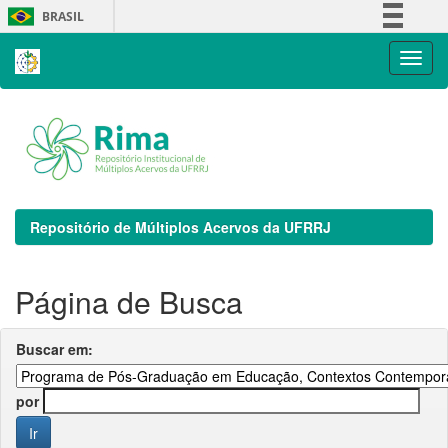
Skip
BRASIL
navigation
Simplifique!
Comunica BR
Participe
Acesso à informação
Legislação
Canais
Repositório de Múltiplos Acervos da UFRRJ
Página de Busca
Buscar em:
por