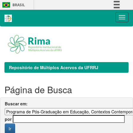
Skip
BRASIL
navigation
Simplifique!
Comunica BR
Participe
Acesso à informação
Legislação
Canais
Repositório de Múltiplos Acervos da UFRRJ
Página de Busca
Buscar em:
por