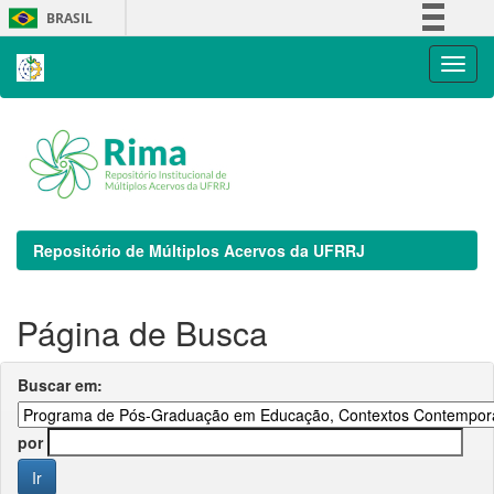
Skip
BRASIL
navigation
Simplifique!
Comunica BR
Participe
Acesso à informação
Legislação
Canais
Repositório de Múltiplos Acervos da UFRRJ
Página de Busca
Buscar em:
por