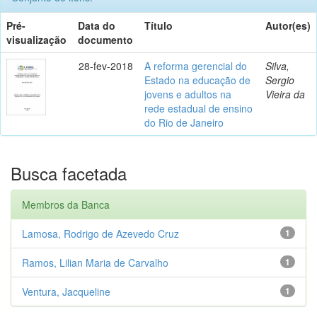
Pré-
Data do
Título
Autor(es)
visualização
documento
28-fev-2018
A reforma gerencial do
Silva,
Estado na educação de
Sergio
jovens e adultos na
Vieira da
rede estadual de ensino
do Rio de Janeiro
Busca facetada
Membros da Banca
Lamosa, Rodrigo de Azevedo Cruz
1
Ramos, Lilian Maria de Carvalho
1
Ventura, Jacqueline
1