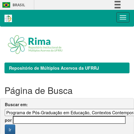
Skip
BRASIL
navigation
Simplifique!
Comunica BR
Participe
Acesso à informação
Legislação
Canais
Repositório de Múltiplos Acervos da UFRRJ
Página de Busca
Buscar em:
por