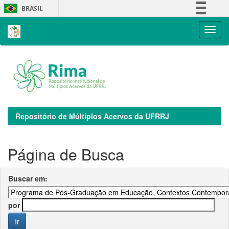
Skip
BRASIL
navigation
Simplifique!
Comunica BR
Participe
Acesso à informação
Legislação
Canais
Repositório de Múltiplos Acervos da UFRRJ
Página de Busca
Buscar em:
por