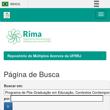
Skip
BRASIL
navigation
Simplifique!
Comunica BR
Participe
Acesso à informação
Legislação
Canais
Repositório de Múltiplos Acervos da UFRRJ
Página de Busca
Buscar em:
por