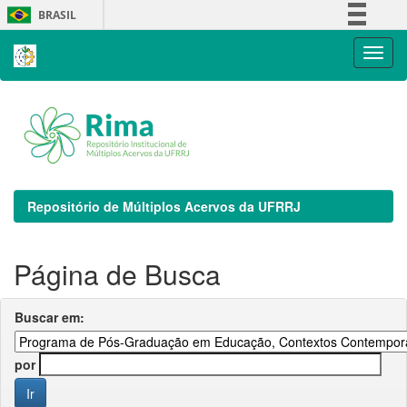
Skip
BRASIL
navigation
Simplifique!
Comunica BR
Participe
Acesso à informação
Legislação
Canais
Repositório de Múltiplos Acervos da UFRRJ
Página de Busca
Buscar em:
por