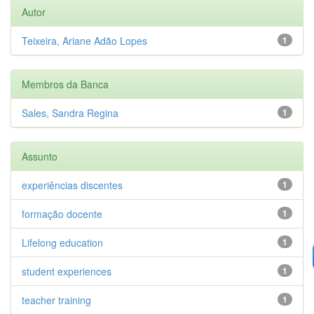
Autor
Teixeira, Ariane Adão Lopes
1
Membros da Banca
Sales, Sandra Regina
1
Assunto
experiências discentes
1
formação docente
1
Lifelong education
1
student experiences
1
teacher training
1