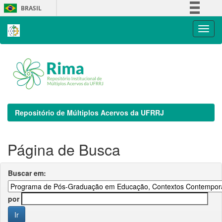
Skip
BRASIL
navigation
Simplifique!
Comunica BR
Participe
Acesso à informação
Legislação
Canais
Repositório de Múltiplos Acervos da UFRRJ
Página de Busca
Buscar em:
por