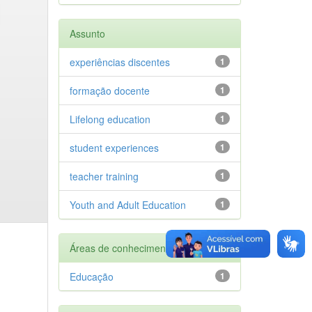
Assunto
experiências discentes
1
formação docente
1
Lifelong education
1
student experiences
1
teacher training
1
Youth and Adult Education
1
Áreas de conhecimento
Educação
1