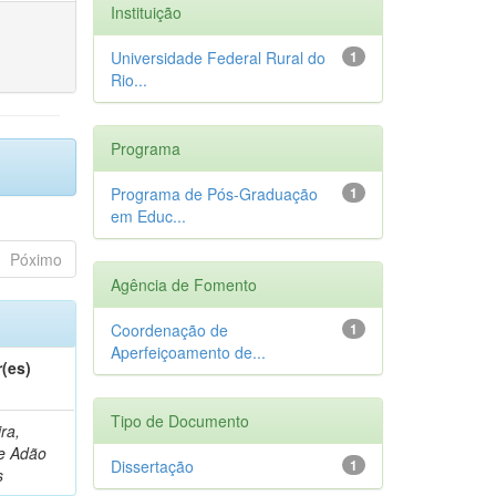
Instituição
Universidade Federal Rural do
1
Rio...
Programa
Programa de Pós-Graduação
1
em Educ...
Póximo
Agência de Fomento
Coordenação de
1
Aperfeiçoamento de...
(es)
Tipo de Documento
ira,
e Adão
Dissertação
1
s