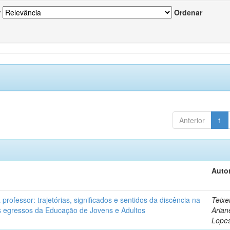
r
Ordenar
Anterior
1
Autor
professor: trajetórias, significados e sentidos da discência na
Teixe
 egressos da Educação de Jovens e Adultos
Arian
Lope