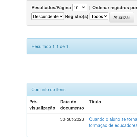
Resultados/Página
|
Ordenar registros po
Registro(s)
Resultado 1-1 de 1.
Conjunto de itens:
Pré-
Data do
Título
visualização
documento
30-out-2023
Quando o aluno se torna 
formação de educadores