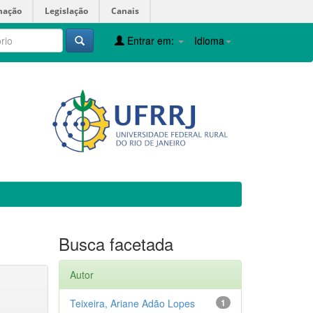
mação
Legislação
Canais
Entrar em:
Idioma
Busca facetada
Autor
Teixeira, Ariane Adão Lopes
1