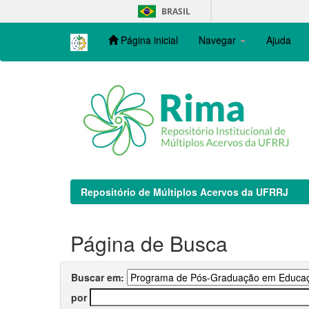
Skip
BRASIL
navigation
Página inicial
Navegar
Ajuda
Repositório de Múltiplos Acervos da UFRRJ
Página de Busca
Buscar em:
por