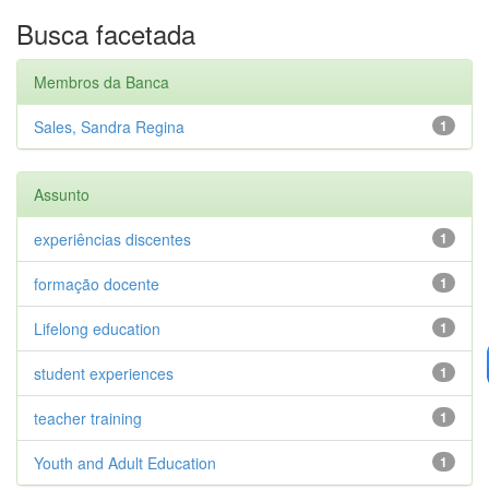
Busca facetada
Membros da Banca
Sales, Sandra Regina
1
Assunto
experiências discentes
1
formação docente
1
Lifelong education
1
student experiences
1
teacher training
1
Youth and Adult Education
1