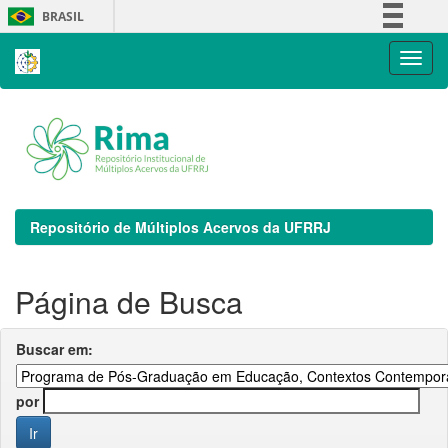
Skip
BRASIL
navigation
Simplifique!
Comunica BR
Participe
Acesso à informação
Legislação
Canais
Repositório de Múltiplos Acervos da UFRRJ
Página de Busca
Buscar em:
por