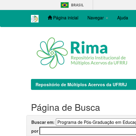
Skip
BRASIL
navigation
Página inicial
Navegar
Ajuda
Repositório de Múltiplos Acervos da UFRRJ
Página de Busca
Buscar em:
por