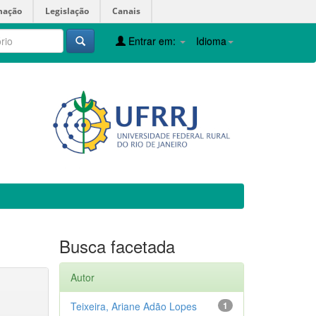
mação
Legislação
Canais
Entrar em:
Idioma
Busca facetada
Autor
Teixeira, Ariane Adão Lopes
1