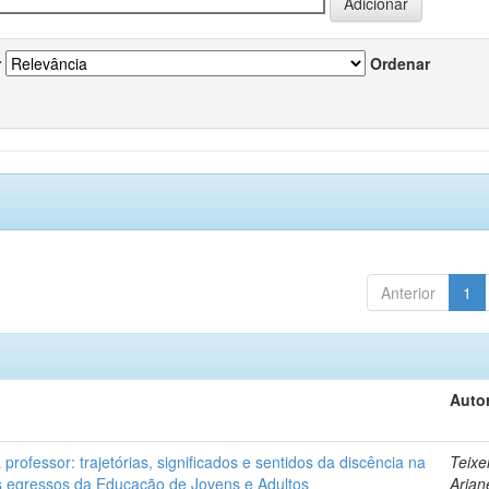
r
Ordenar
Anterior
1
Autor
professor: trajetórias, significados e sentidos da discência na
Teixe
 egressos da Educação de Jovens e Adultos
Arian