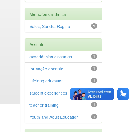
Membros da Banca
Sales, Sandra Regina
1
Assunto
experiências discentes
1
formação docente
1
Lifelong education
1
student experiences
1
teacher training
1
Youth and Adult Education
1