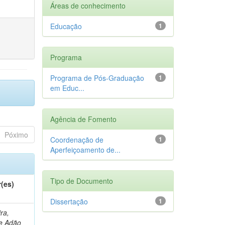
Áreas de conhecimento
Educação
1
Programa
Programa de Pós-Graduação
1
em Educ...
Agência de Fomento
Póximo
Coordenação de
1
Aperfeiçoamento de...
Tipo de Documento
(es)
Dissertação
1
ira,
e Adão