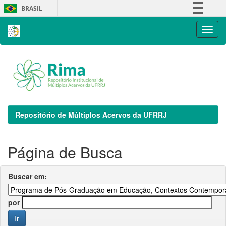
Skip
BRASIL
navigation
Simplifique!
Comunica BR
Participe
Acesso à informação
Legislação
Canais
Repositório de Múltiplos Acervos da UFRRJ
Página de Busca
Buscar em:
por