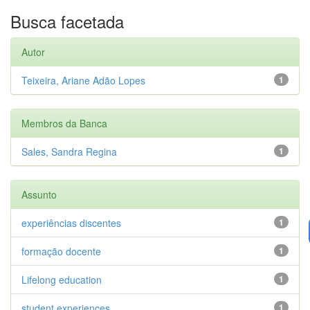
Busca facetada
Autor
Teixeira, Ariane Adão Lopes
1
Membros da Banca
Sales, Sandra Regina
1
Assunto
experiências discentes
1
formação docente
1
Lifelong education
1
student experiences
1