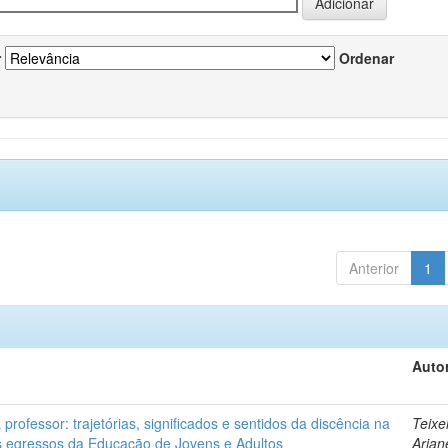
r
Ordenar
Anterior
1
Autor
professor: trajetórias, significados e sentidos da discência na
Teixe
 egressos da Educação de Jovens e Adultos
Arian