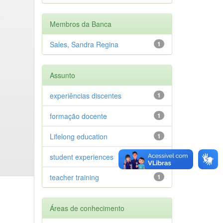
Membros da Banca
Sales, Sandra Regina
1
Assunto
experiências discentes
1
formação docente
1
Lifelong education
1
student experiences
1
teacher training
1
Áreas de conhecimento