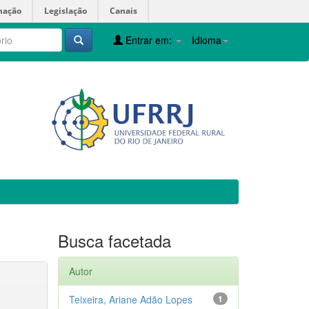
mação
Legislação
Canais
Entrar em:
Idioma
Busca facetada
Autor
Teixeira, Ariane Adão Lopes
1