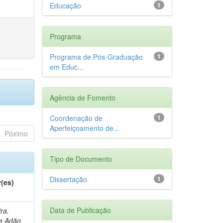
Educação
1
Programa
Programa de Pós-Graduação
1
em Educ...
Agência de Fomento
Coordenação de
1
Aperfeiçoamento de...
Póximo
Tipo de Documento
Dissertação
1
(es)
Data de Publicação
ira,
e Adão