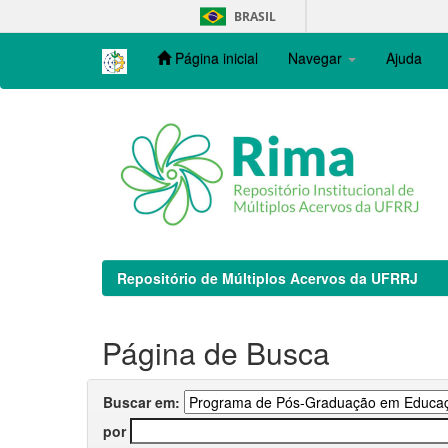
Skip
BRASIL
navigation
Página inicial
Navegar
Ajuda
Repositório de Múltiplos Acervos da UFRRJ
Página de Busca
Buscar em:
por