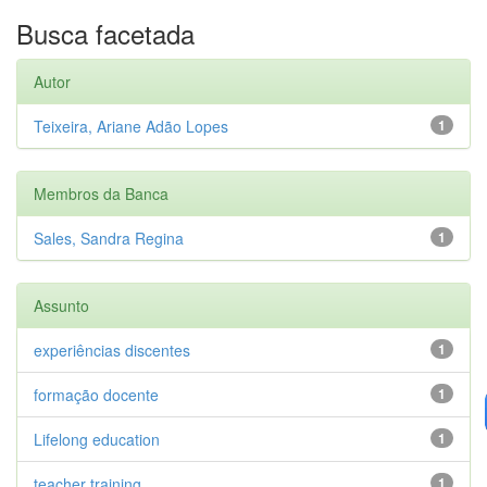
Busca facetada
Autor
Teixeira, Ariane Adão Lopes
1
Membros da Banca
Sales, Sandra Regina
1
Assunto
experiências discentes
1
formação docente
1
Lifelong education
1
teacher training
1