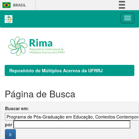
Skip
BRASIL
navigation
Simplifique!
Comunica BR
Participe
Acesso à informação
Legislação
Canais
Repositório de Múltiplos Acervos da UFRRJ
Página de Busca
Buscar em:
por