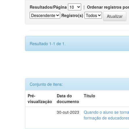
Resultados/Página
|
Ordenar registros po
Registro(s)
Resultado 1-1 de 1.
Conjunto de itens:
Pré-
Data do
Título
visualização
documento
30-out-2023
Quando o aluno se torna 
formação de educadores