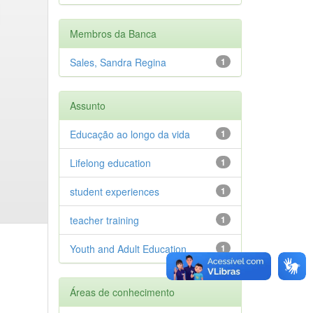
Membros da Banca
Sales, Sandra Regina
1
Assunto
Educação ao longo da vida
1
Lifelong education
1
student experiences
1
teacher training
1
Youth and Adult Education
1
Áreas de conhecimento