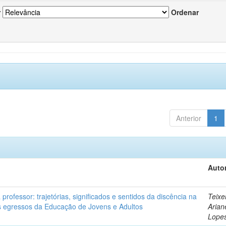
r
Ordenar
Anterior
1
Autor
professor: trajetórias, significados e sentidos da discência na
Teixe
 egressos da Educação de Jovens e Adultos
Arian
Lope