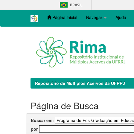
Skip
BRASIL
navigation
Página inicial
Navegar
Ajuda
Repositório de Múltiplos Acervos da UFRRJ
Página de Busca
Buscar em:
por