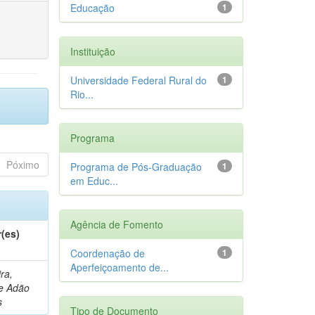
Educação
1
Instituição
Universidade Federal Rural do
1
Rio...
Programa
Póximo
Programa de Pós-Graduação
1
em Educ...
Agência de Fomento
(es)
Coordenação de
1
Aperfeiçoamento de...
ira,
e Adão
s
Tipo de Documento