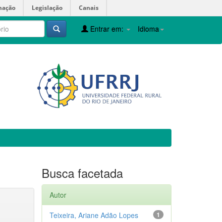
mação
Legislação
Canais
Entrar em:
Idioma
Busca facetada
Autor
Teixeira, Ariane Adão Lopes
1