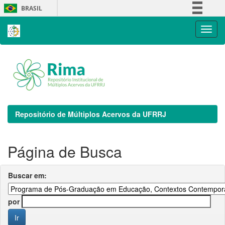
Skip
BRASIL
navigation
Simplifique!
Comunica BR
Participe
Acesso à informação
Legislação
Canais
Repositório de Múltiplos Acervos da UFRRJ
Página de Busca
Buscar em:
por