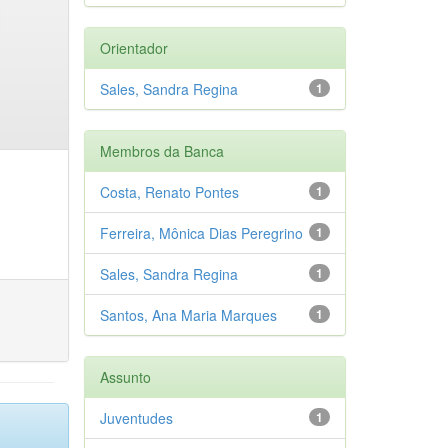
Orientador
Sales, Sandra Regina
1
Membros da Banca
Costa, Renato Pontes
1
Ferreira, Mônica Dias Peregrino
1
Sales, Sandra Regina
1
Santos, Ana Maria Marques
1
Assunto
Juventudes
1