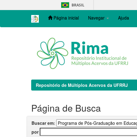
Skip
BRASIL
navigation
Página inicial
Navegar
Ajuda
Repositório de Múltiplos Acervos da UFRRJ
Página de Busca
Buscar em:
por