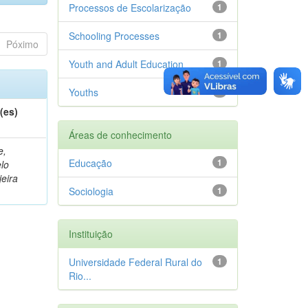
Processos de Escolarização
1
Schooling Processes
1
Póximo
Youth and Adult Education
1
Youths
1
(es)
Áreas de conhecimento
e,
Educação
1
lo
jeira
Sociologia
1
Instituição
Universidade Federal Rural do
1
Rio...