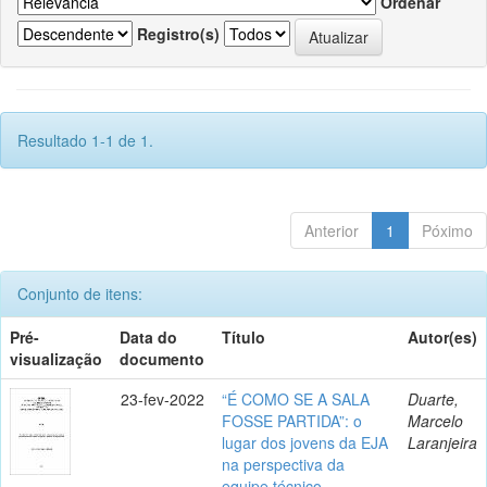
Ordenar
Registro(s)
Resultado 1-1 de 1.
Anterior
1
Póximo
Conjunto de itens:
Pré-
Data do
Título
Autor(es)
visualização
documento
23-fev-2022
“É COMO SE A SALA
Duarte,
FOSSE PARTIDA”: o
Marcelo
lugar dos jovens da EJA
Laranjeira
na perspectiva da
equipe técnico-