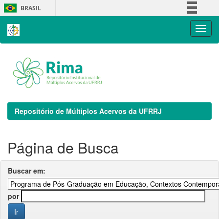
Skip
BRASIL
navigation
Simplifique!
Comunica BR
Participe
Acesso à informação
Legislação
Canais
Repositório de Múltiplos Acervos da UFRRJ
Página de Busca
Buscar em:
por