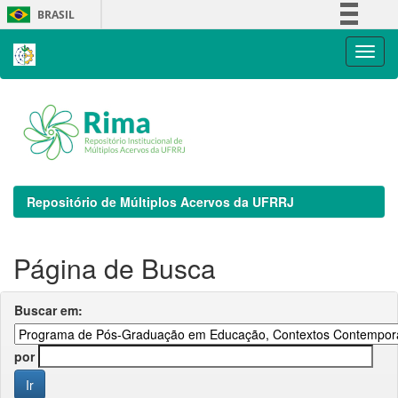
Skip
BRASIL
navigation
Simplifique!
Comunica BR
Participe
Acesso à informação
Legislação
Canais
Repositório de Múltiplos Acervos da UFRRJ
Página de Busca
Buscar em:
por