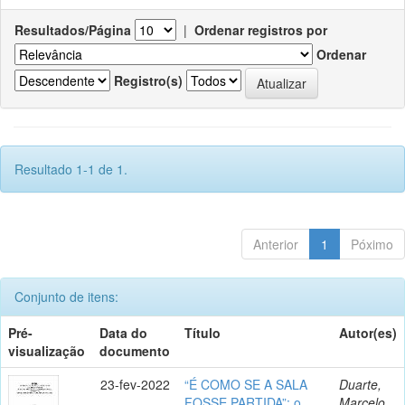
Resultados/Página
|
Ordenar registros por
Ordenar
Registro(s)
Resultado 1-1 de 1.
Anterior
1
Póximo
Conjunto de itens:
Pré-
Data do
Título
Autor(es)
visualização
documento
23-fev-2022
“É COMO SE A SALA
Duarte,
FOSSE PARTIDA”: o
Marcelo