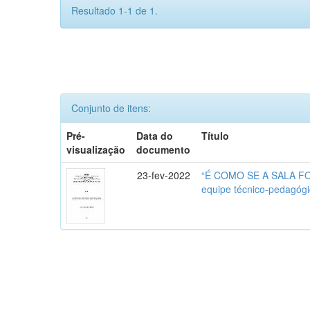
Resultado 1-1 de 1.
Conjunto de itens:
Pré-
Data do
Título
visualização
documento
23-fev-2022
“É COMO SE A SALA FOSS
equipe técnico-pedagógi