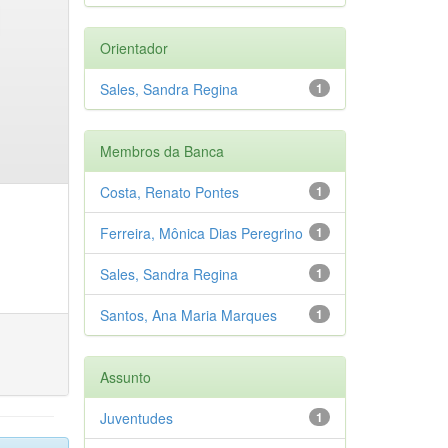
Orientador
Sales, Sandra Regina
1
Membros da Banca
Costa, Renato Pontes
1
Ferreira, Mônica Dias Peregrino
1
Sales, Sandra Regina
1
Santos, Ana Maria Marques
1
Assunto
Juventudes
1