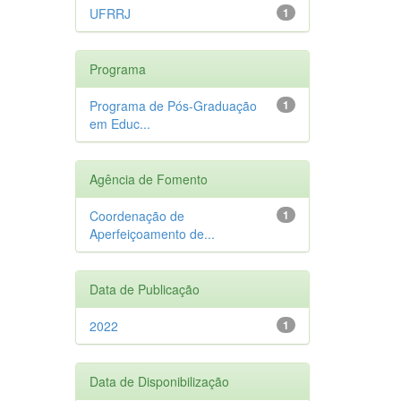
UFRRJ
1
Programa
Programa de Pós-Graduação
1
em Educ...
Agência de Fomento
Coordenação de
1
Aperfeiçoamento de...
Data de Publicação
2022
1
Data de Disponibilização