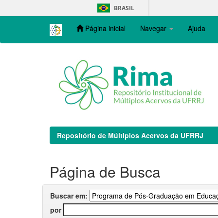
Skip
BRASIL
navigation
Página inicial
Navegar
Ajuda
Repositório de Múltiplos Acervos da UFRRJ
Página de Busca
Buscar em:
por