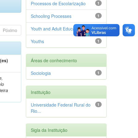
Processos de Escolarização
1
Schooling Processes
1
Youth and Adult Education
1
Póximo
Youths
1
(es)
Áreas de conhecimento
Sociologia
1
e,
lo
jeira
Instituição
Universidade Federal Rural do
1
Rio...
Sigla da Instituição